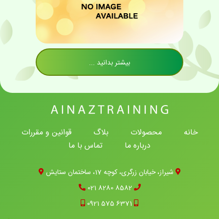
بیشتر بدانید ...
خانه
محصولات
بلاگ
قوانین و مقررات
درباره ما
تماس با ما
شیراز، خیابان زرگری، کوچه 17، ساختمان ستایش
021 8280 8582
0921 575 6371